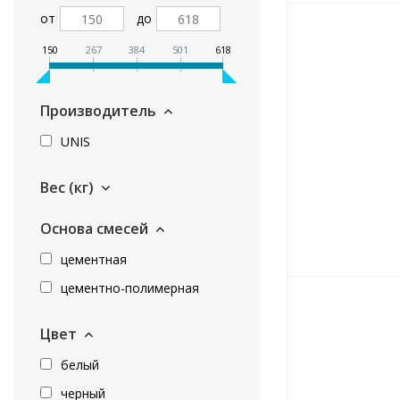
от
до
150
267
384
501
618
Производитель
UNIS
Вес (кг)
Основа смесей
цементная
цементно-полимерная
Цвет
белый
черный