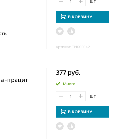
шт
В КОРЗИНУ
сть
Артикул: TN000942
377 руб.
т антрацит
Много
шт
В КОРЗИНУ