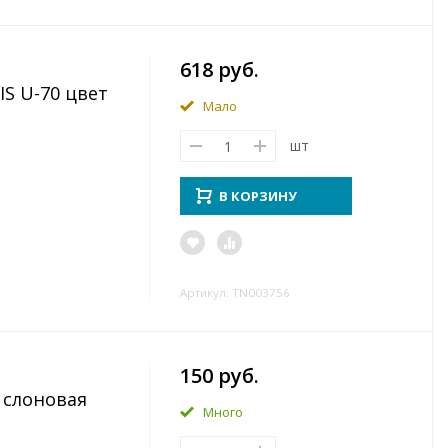
618 руб.
S U-70 цвет
Мало
шт
В КОРЗИНУ
Артикул: TN003756
150 руб.
 слоновая
Много