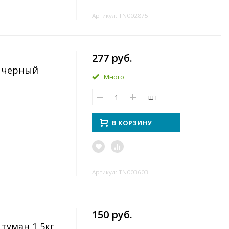
Артикул: TN002875
277 руб.
т черный
Много
шт
В КОРЗИНУ
Артикул: TN003603
150 руб.
туман 1,5кг