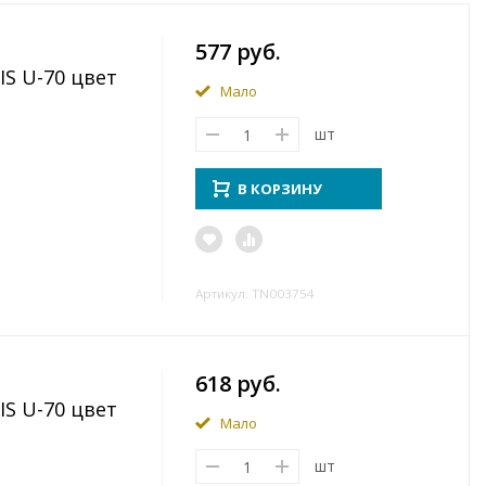
577 руб.
S U-70 цвет
Мало
шт
В КОРЗИНУ
Артикул: TN003754
618 руб.
S U-70 цвет
Мало
шт