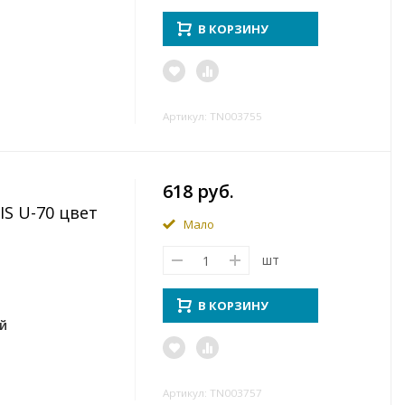
В КОРЗИНУ
Артикул: TN003755
618 руб.
S U-70 цвет
Мало
шт
В КОРЗИНУ
й
Артикул: TN003757