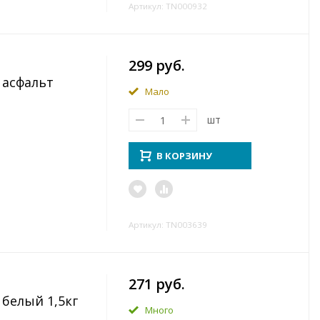
Артикул: TN000932
299 руб.
 асфальт
Мало
шт
В КОРЗИНУ
Артикул: TN003639
271 руб.
 белый 1,5кг
Много