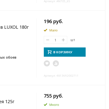
Артикул: AN705_65
196 руб.
в LUXOL 180г
Мало
шт
В КОРЗИНУ
вых обоев
Артикул: 4813692002711
755 руб.
ея 125г
Много