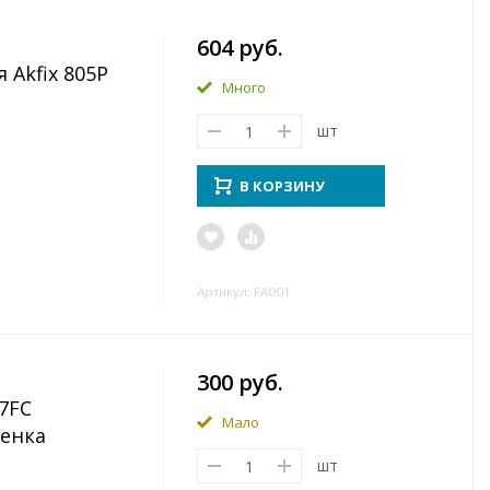
604 руб.
Akfix 805Р
Много
шт
В КОРЗИНУ
Артикул: FA001
300 руб.
7FC
Мало
енка
шт