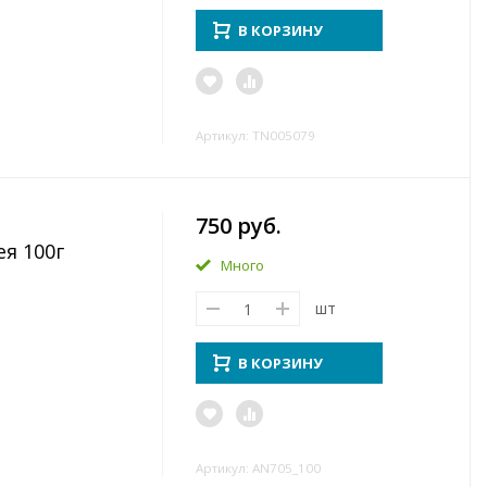
В КОРЗИНУ
Артикул: TN005079
750 руб.
ея 100г
Много
шт
В КОРЗИНУ
Артикул: AN705_100