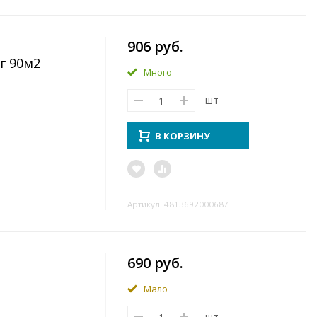
906 руб.
г 90м2
Много
шт
В КОРЗИНУ
Артикул: 4813692000687
690 руб.
Мало
шт