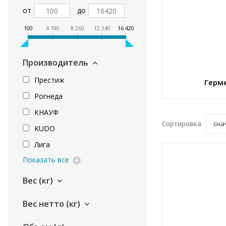
от
до
100
4 180
8 260
12 340
16 420
Производитель
Престиж
Герм
Рогнеда
КНАУФ
Сортировка
сна
KUDO
Лига
Показать все
Вес (кг)
Вес нетто (кг)