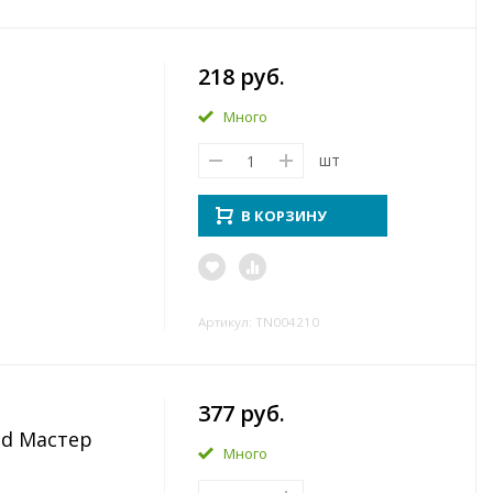
218 руб.
Много
шт
В КОРЗИНУ
Артикул: TN004210
377 руб.
nd Мастер
Много