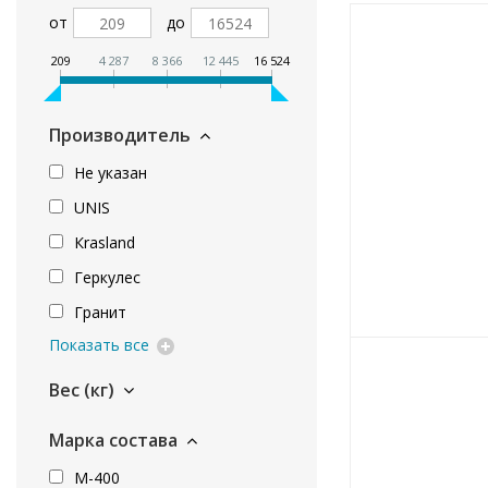
от
до
209
4 287
8 366
12 445
16 524
Производитель
Не указан
UNIS
Кrasland
Геркулес
Гранит
Показать все
Вес (кг)
Марка состава
М-400