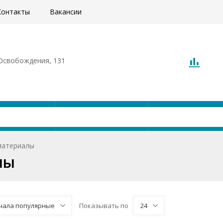
Контакты
Вакансии
. Освобождения, 131
Акции
Доставка
О компани
материалы
лы
чала популярные
Показывать по
24