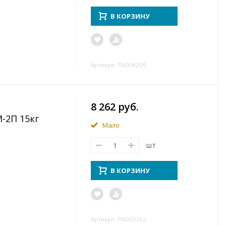
В КОРЗИНУ
Артикул: TN004209
8 262 руб.
-2П 15кг
Мало
шт
В КОРЗИНУ
Артикул: TN003762