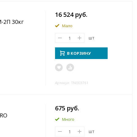
16 524 руб.
-2П 30кг
Мало
шт
В КОРЗИНУ
Артикул: TN003761
675 руб.
PRO
Много
шт