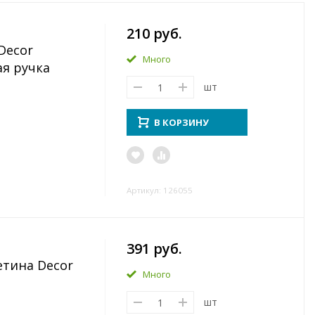
210 руб.
Decor
Много
ая ручка
шт
В КОРЗИНУ
Артикул: 126055
391 руб.
етина Decor
Много
шт