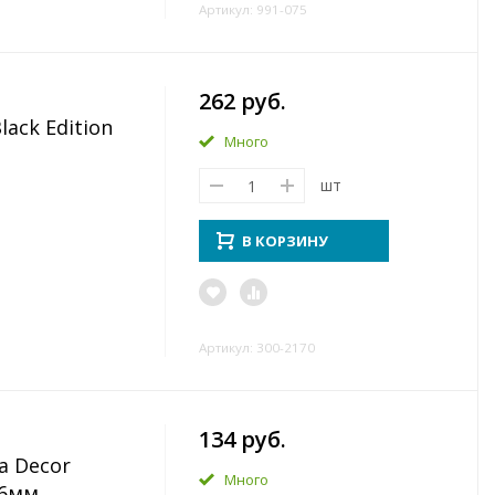
Артикул: 991-075
262 руб.
ack Edition
Много
шт
В КОРЗИНУ
Артикул: 300-2170
134 руб.
 Decor
Много
 6мм