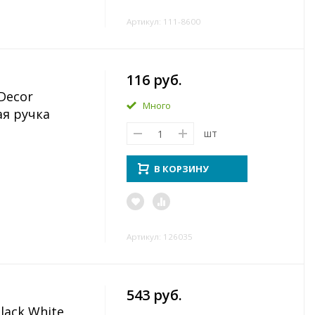
Артикул: 111-8600
116 руб.
Decor
Много
ая ручка
шт
В КОРЗИНУ
Артикул: 126035
543 руб.
lack White