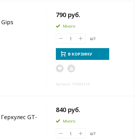
790 руб.
 Gips
Много
шт
В КОРЗИНУ
Артикул: TN004165
840 руб.
Геркулес GT-
Много
шт