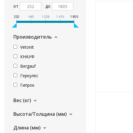
от
до
252
640
1 028
1 416
1 805
Производитель
Vetonit
КНАУФ
Bergauf
Геркулес
Гипрок
Вес (кг)
Высота/Толщина (мм)
Длина (мм)