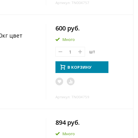
Артикул: TN004757
600 руб.
0кг цвет
Много
шт
В КОРЗИНУ
Артикул: TN004759
894 руб.
Много