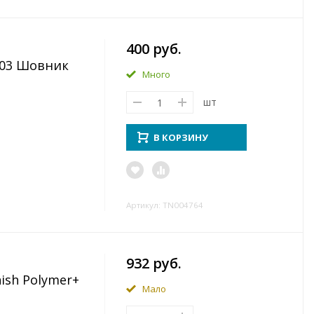
400 руб.
103 Шовник
Много
шт
В КОРЗИНУ
Артикул: TN004764
932 руб.
ish Polymer+
Мало