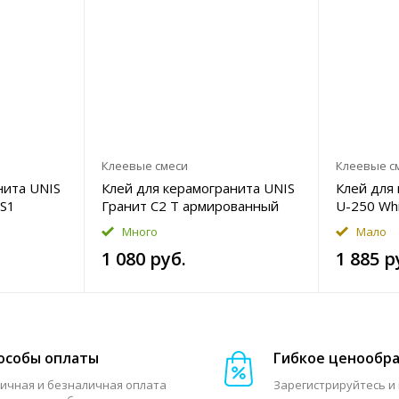
Клеевые смеси
Клеевые с
нита UNIS
Клей для керамогранита UNIS
Клей для
ЕS1
Гранит C2 T армированный
U-250 Wh
5кг
25кг
высокопл
Много
Мало
1 080 руб.
1 885 р
особы оплаты
Гибкое ценообр
ичная и безналичная оплата
Зарегистрируйтесь и