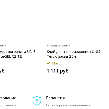
меси
Клеевые смеси
 керамогранита UNIS
Клей для теплоизоляции UNIS
iteGEL C2 TE
Теплофасад 25кг
астичный 25кг белый
Мало
уб.
1 111 руб.
азование
Гарантия
 получайте
Гарантируем качественные