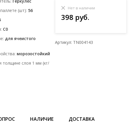
итель
Геркулес
Нет в наличии
 паллете (шт)
56
398 руб.
5
я
C0
ие
для ячеистого
Артикул: TN004143
войства
морозостойкий
и толщине слоя 1 мм (кг/
ОПРОС
НАЛИЧИЕ
ДОСТАВКА