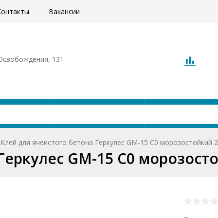
Контакты
Вакансии
. Освобождения, 131
Акции
Доставка
О компани
Клей для ячеистого бетона Геркулес GM-15 C0 морозостойкий 2
Геркулес GM-15 C0 морозост