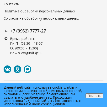
Контакты
Политика обработки персональных данных
Согласие на обработку персональных данных
+7 (3952) 7777-27
Время работы:
Пн-Пт (08:30 – 18:00)
Cб (09:00 – 15:00)
Вс – выходной день
Данный веб-сайт использует cookie-файлы и
технологии анализа поведения пользователей,
включая Яндекс Метрику, помогающих нам
2005-2026 © ООО ТСК «ТОН-М».
Принять
сделать его удобнее для вас. Продолжая
Все права защищены.
использовать данный сайт, вы соглашаетесь с
использованием нами cookie-файлов.