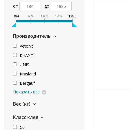
от
до
184
609
1 034
1 459
1 885
Производитель
Vetonit
КНАУФ
UNIS
Кrasland
Bergauf
Показать все
Вес (кг)
Класс клея
C0