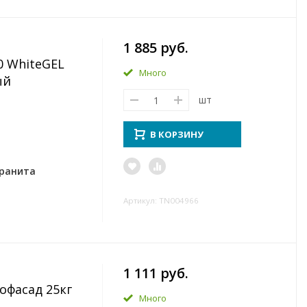
1 885 руб.
0 WhiteGEL
Много
ый
шт
В КОРЗИНУ
гранита
Артикул: TN004966
1 111 руб.
офасад 25кг
Много