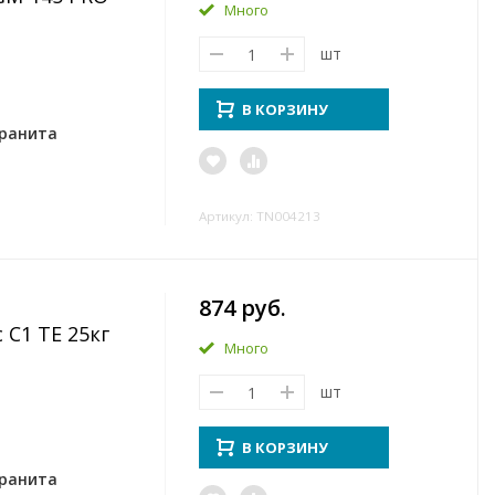
Много
шт
В КОРЗИНУ
гранита
Артикул: TN004213
874 руб.
 C1 TE 25кг
Много
шт
В КОРЗИНУ
гранита