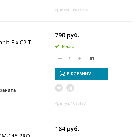
Артикул: TN000687
790 руб.
nit Fix C2 T
Много
шт
В КОРЗИНУ
гранита
Артикул: 1028187
184 руб.
GM-145 PRO