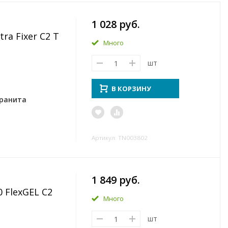
1 028 руб.
ra Fixer C2 T
Много
шт
В КОРЗИНУ
гранита
Артикул: TN003802
1 849 руб.
 FlexGEL C2
Много
шт