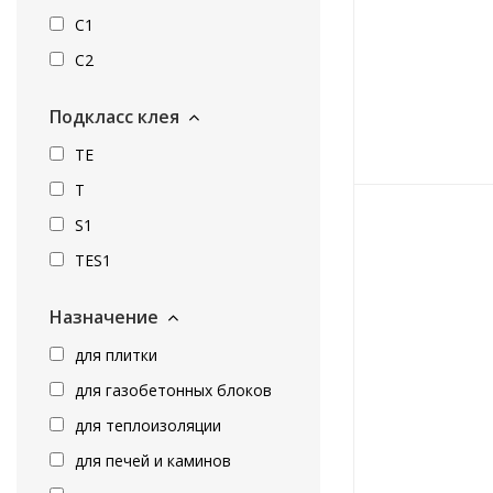
C1
C2
Подкласс клея
TE
T
S1
ТЕS1
Назначение
для плитки
для газобетонных блоков
для теплоизоляции
для печей и каминов