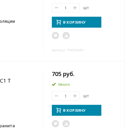
шт
золяции
В КОРЗИНУ
Артикул: TN000889
705 руб.
C1 T
Много
шт
В КОРЗИНУ
гранита