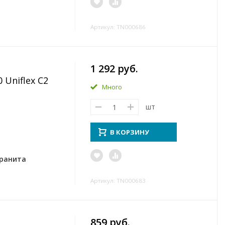
Артикул: TN000686
1 292 руб.
 Uniflex C2
Много
шт
В КОРЗИНУ
гранита
Артикул: TN000683
859 руб.