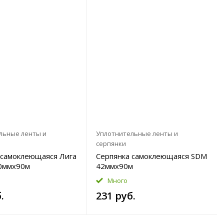
льные ленты и
Уплотнительные ленты и
серпянки
 самоклеющаяся Лига
Серпянка самоклеющаяся SDM
50ммx90м
42ммx90м
Много
.
231 руб.