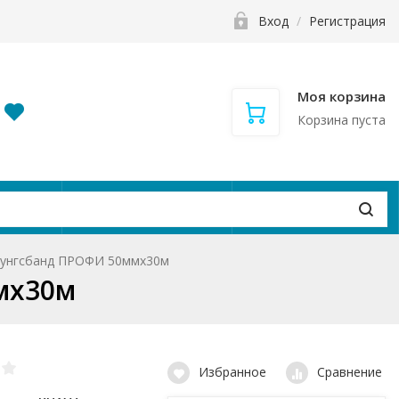
Вход
/
Регистрация
Моя корзина
Корзина пуста
и
Контакты
Вакансии
тунгсбанд ПРОФИ 50ммx30м
мx30м
Избранное
Сравнение