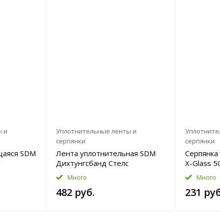
ы и
Уплотнительные ленты и
Уплотните
серпянки
серпянки
щаяся SDM
Лента уплотнительная SDM
Серпянка
Дихтунгсбанд Стелс
X-Glass 
50ммx30м
Много
Много
482 руб.
231 руб