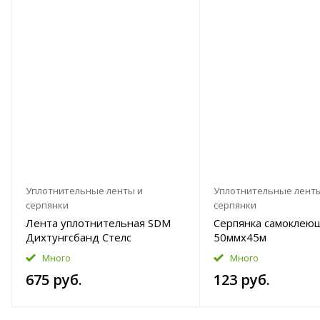
Уплотнительные ленты и
Уплотнительные лент
серпянки
серпянки
Лента уплотнительная SDM
Серпянка самоклею
Дихтунгсбанд Стелс
50ммx45м
70ммx30м
Много
Много
675 руб.
123 руб.