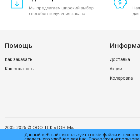
Мы предлагаем широкий выбор
Нал
способов получения заказа
для
Помощь
Информ
Как заказать
Доставка
Как оплатить
Акции
Колеровка
2005-2026 © ООО ТСК «ТОН-М».
Все права защищены.
Данный веб-сайт использует cookie-файлы и технол
сделать его удобнее для вас. Продолжая использова