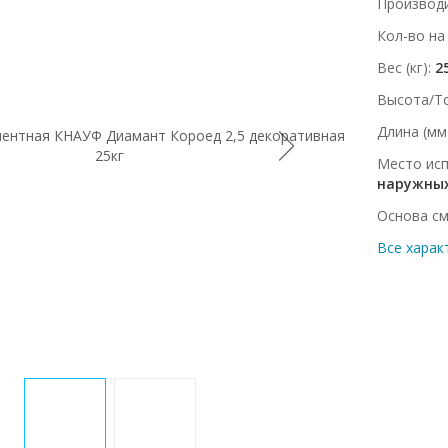
Производ
Кол-во на
Вес (кг)
2
Высота/Т
Длина (мм
Место ис
наружных
Основа с
Все харак