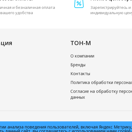
ичная и безналичная оплата
Зарегистрируйтесь и
 вашего удобства
индивидуальную цен
ация
ТОН-М
О компании
Бренды
Контакты
Политика обработки персона
Согласие на обработку персо
данных
огии анализа поведения пользователей, включая Яндекс Метрик
ть данный сайт, вы соглашаетесь с использованием нами cookie