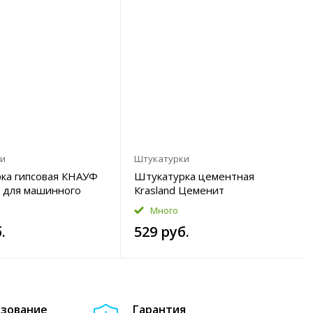
ки
Штукатурки
ка гипсовая КНАУФ
Штукатурка цементная
 для машинного
Кrasland Цеменит
я 30кг
суперэластичная 25кг
Много
.
529 руб.
азование
Гарантия