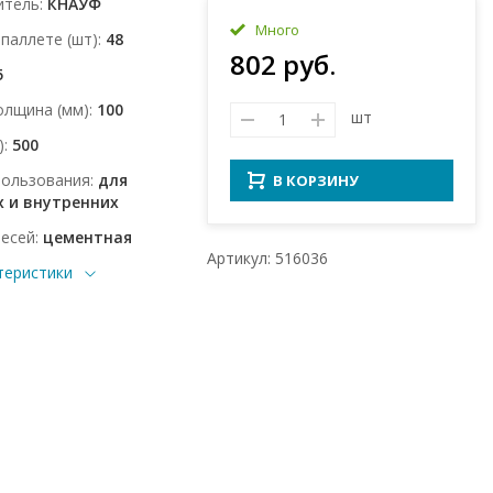
итель
КНАУФ
Много
 паллете (шт)
48
802 руб.
5
олщина (мм)
100
шт
)
500
пользования
для
В КОРЗИНУ
 и внутренних
месей
цементная
Артикул: 516036
теристики