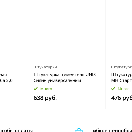
Штукатурки
Штукатур
ная
Штукатурка цементная UNIS
Штукатур
ба 3,0
Силин универсальный
МН Старт
армированный 25кг
нанесени
Много
Много
638 руб.
476 руб
особы оплаты
Гибкое ценообр