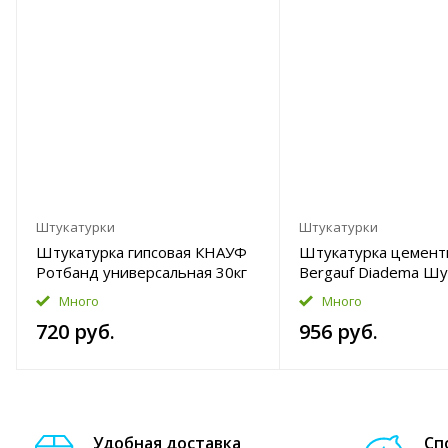
Штукатурки
Штукатурки
Штукатурка гипсовая КНАУФ
Штукатурка цемент
Ротбанд универсальная 30кг
Bergauf Diadema Шу
декоративная 25кг
Много
Много
720 руб.
956 руб.
Удобная доставка
Сп