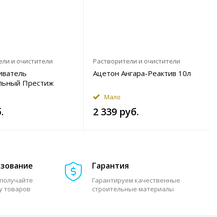
ели и очистители
Растворители и очистители
иватель
Ацетон Ангара-Реактив 10л
льный Престиж
Мало
.
2 339 руб.
азование
Гарантия
 получайте
Гарантируем качественные
у товаров
строительные материалы