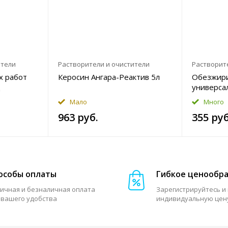
ители
Растворители и очистители
Растворит
х работ
Керосин Ангара-Реактив 5л
Обезжир
д
универса
0,425л
Мало
Много
963 руб.
355 руб
особы оплаты
Гибкое ценообр
ичная и безналичная оплата
Зарегистрируйтесь и
 вашего удобства
индивидуальную цен