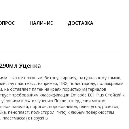
ОПРОС
НАЛИЧИЕ
ДОСТАВКА
 290мл Уценка
иям - также влажным: бетону, кирпичу, натуральному камню,
шинству пластмасс, например, ПВХ, полистиролу, полиакрилам
и, не оставляет пятен на краях пористых материалов
ствует требованиям классификации Emicode EC1 Plus Стойкий к
м условиям и УФ-излучению После отвердения можно
швов панелей, порогов, подоконников, плинтусов, розеток,
бка, пенопласт, полистирол, гипс) к любым поверхностям
, пластмасса) к наружны