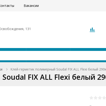
Контакты
Вакансии
. Освобождения, 131
Акции
Доставка
О компани
ки
Клей-герметик полимерный Soudal FIX ALL Flexi белый 290
oudal FIX ALL Flexi белый 2