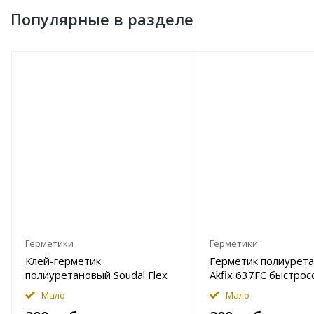
Популярные в разделе
Герметики
Герметики
Клей-герметик
Герметик полиурет
полиуретановый Soudal Flex
Akfix 637FC быстро
PU 40 серый 300мл Уценка
черный 310мл Уцен
Мало
Мало