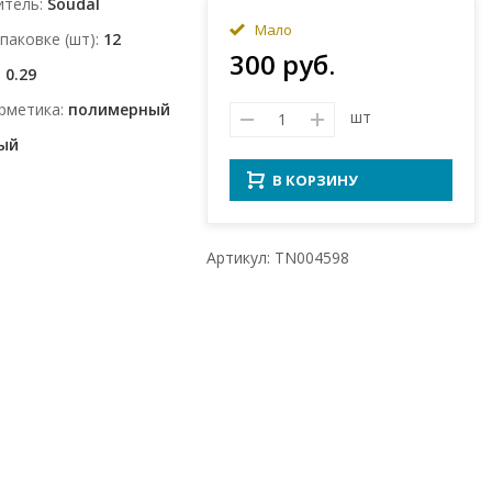
итель
Soudal
Мало
упаковке (шт)
12
300 руб.
0.29
рметика
полимерный
шт
ый
В КОРЗИНУ
Артикул: TN004598