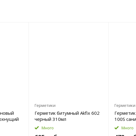
Герметики
Герметики
ановый
Герметик битумный Akfix 602
Герметик 
сохнущий
черный 310мл
100S сан
ка
280мл
Много
Много