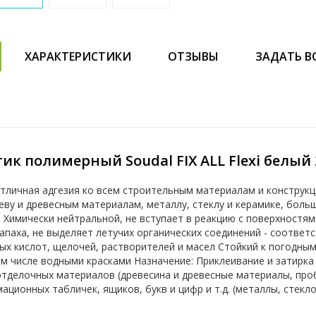
ХАРАКТЕРИСТИКИ
ОТЗЫВЫ
ЗАДАТЬ В
ик полимерный Soudal FIX ALL Flexi белый
Отличная адгезия ко всем строительным материалам и конструкц
еву и древесным материалам, металлу, стеклу и керамике, боль
 Химически нейтральной, не вступает в реакцию с поверхностям
апаха, не выделяет летучих органических соединений - соответ
ых кислот, щелочей, растворителей и масел Стойкий к погодны
м числе водными красками Назначение: Приклеивание и затирка 
отделочных материалов (древесина и древесные материалы, про
ционных табличек, ящиков, букв и цифр и т.д. (металлы, стекло