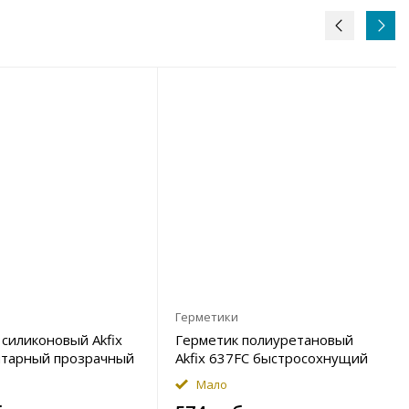
Герметики
силиконовый Akfix
Герметик полиуретановый
итарный прозрачный
Akfix 637FC быстросохнущий
серый 310мл Вывод
Мало