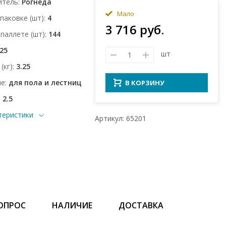
итель
Рогнеда
Мало
упаковке (шт)
4
3 716 руб.
 паллете (шт)
144
.25
шт
(кг)
3.25
ие
для пола и лестниц
В КОРЗИНУ
2.5
теристики
Артикул: 65201
ОПРОС
НАЛИЧИЕ
ДОСТАВКА