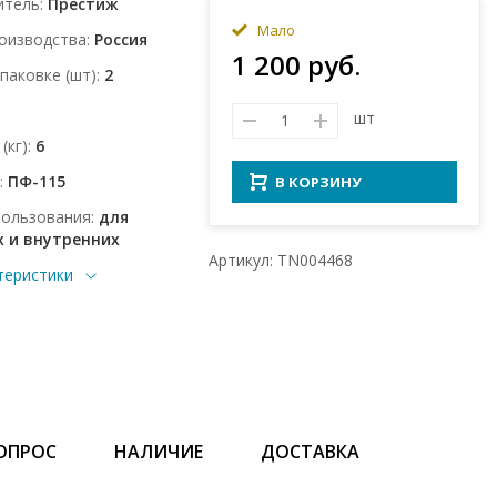
итель
Престиж
Мало
оизводства
Россия
1 200 руб.
упаковке (шт)
2
шт
(кг)
6
ПФ-115
В КОРЗИНУ
пользования
для
 и внутренних
Артикул: TN004468
теристики
ОПРОС
НАЛИЧИЕ
ДОСТАВКА