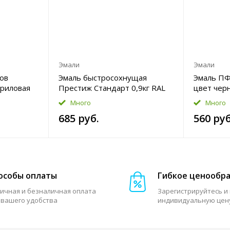
Эмали
Эмали
ов
Эмаль быстросохнущая
Эмаль ПФ-
риловая
Престиж Стандарт 0,9кг RAL
цвет чер
7024 цвет графитово-серый
Уценка
Много
Много
нка
полуглянцевый
685 руб.
560 руб
особы оплаты
Гибкое ценообр
ичная и безналичная оплата
Зарегистрируйтесь и
 вашего удобства
индивидуальную цен