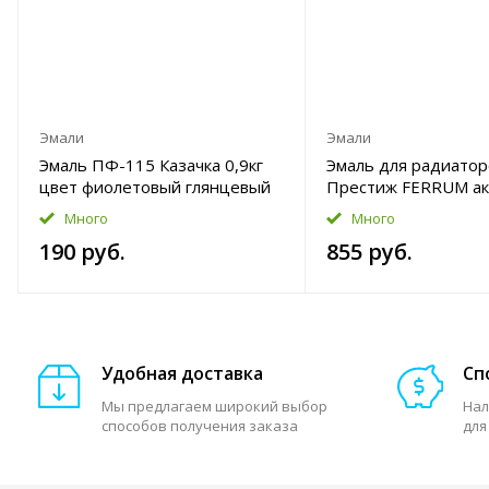
Эмали
Эмали
Эмаль ПФ-115 Казачка 0,9кг
Эмаль для радиатор
цвет фиолетовый глянцевый
Престиж FERRUM ак
Уценка
1,9кг цвет белый
Много
Много
полуглянцевый Уце
190 руб.
855 руб.
Удобная доставка
Сп
Мы предлагаем широкий выбор
Нал
способов получения заказа
для