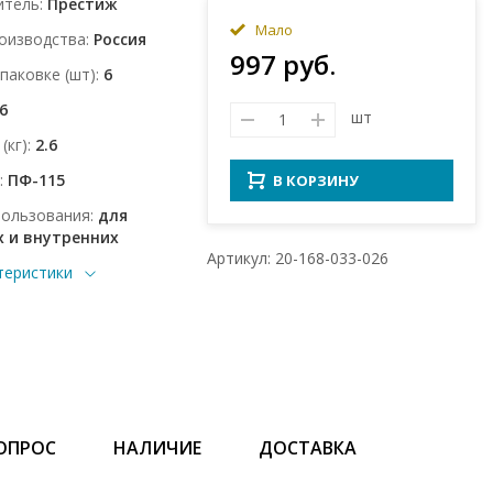
итель
Престиж
Мало
оизводства
Россия
997 руб.
упаковке (шт)
6
.6
шт
(кг)
2.6
ПФ-115
В КОРЗИНУ
пользования
для
 и внутренних
Артикул: 20-168-033-026
теристики
ОПРОС
НАЛИЧИЕ
ДОСТАВКА