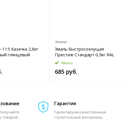
Эмали
115 Казачка 2,8кг
Эмаль быстросохнущая
ный глянцевый
Престиж Стандарт 0,9кг RAL
7024 цвет графитово-серый
Много
полуглянцевый
.
685 руб.
азование
Гарантия
 получайте
Гарантируем качественные
у товаров
строительные материалы