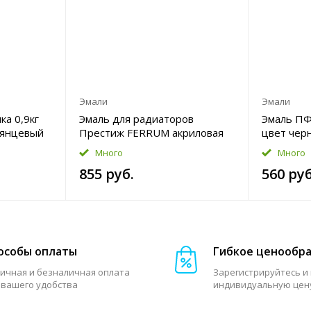
Эмали
Эмали
ка 0,9кг
Эмаль для радиаторов
Эмаль ПФ-
лянцевый
Престиж FERRUM акриловая
цвет чер
1,9кг цвет белый
Уценка
Много
Много
полуглянцевый Уценка
855 руб.
560 руб
особы оплаты
Гибкое ценообр
ичная и безналичная оплата
Зарегистрируйтесь и
 вашего удобства
индивидуальную цен