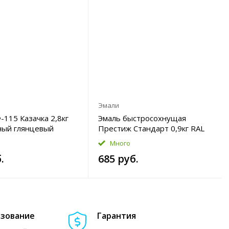
Эмали
115 Казачка 2,8кг
Эмаль быстросохнущая
ный глянцевый
Престиж Стандарт 0,9кг RAL
7024 цвет графитово-серый
Много
полуглянцевый
.
685 руб.
азование
Гарантия