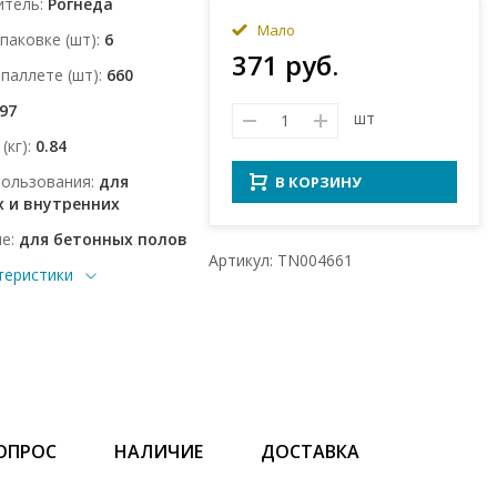
итель
Рогнеда
Мало
упаковке (шт)
6
371 руб.
 паллете (шт)
660
.97
шт
(кг)
0.84
пользования
для
В КОРЗИНУ
 и внутренних
ие
для бетонных полов
Артикул: TN004661
теристики
ОПРОС
НАЛИЧИЕ
ДОСТАВКА