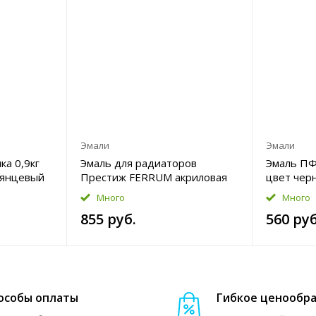
Эмали
Эмали
ка 0,9кг
Эмаль для радиаторов
Эмаль ПФ-
лянцевый
Престиж FERRUM акриловая
цвет чер
1,9кг цвет белый
Уценка
Много
Много
полуглянцевый Уценка
855 руб.
560 руб
особы оплаты
Гибкое ценообр