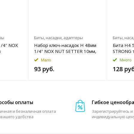
ры
Биты, насадки, адаптеры
Биты, наса
/4'' NOX
Набор ключ-насадок H 48мм
Бита H4 5
я
1/4'' NOX NUT SETTER 10мм,
STRONG 
8мм магнитная
Мало
Много
93 руб.
128 руб
особы оплаты
Гибкое ценообр
ичная и безналичная оплата
Зарегистрируйтесь и
 вашего удобства
индивидуальную цен