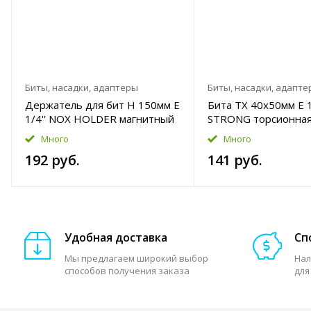
Биты, насадки, адаптеры
Биты, насадки, адапте
Держатель для бит H 150мм E
Бита TX 40x50мм E 1
1/4'' NOX HOLDER магнитный
STRONG торсионна
Много
Много
192 руб.
141 руб.
Удобная доставка
Сп
Мы предлагаем широкий выбор
Нал
способов получения заказа
для