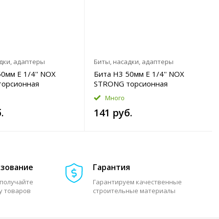
дки, адаптеры
Биты, насадки, адаптеры
0мм E 1/4'' NOX
Бита H3 50мм E 1/4'' NOX
торсионная
STRONG торсионная
Много
.
141 руб.
азование
Гарантия
 получайте
Гарантируем качественные
у товаров
строительные материалы