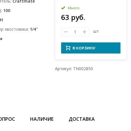
итель
Craftmate
Много
)
100
63 руб.
H
ер xвостовика
1/4''
шт
м
В КОРЗИНУ
Артикул: TN002850
ОПРОС
НАЛИЧИЕ
ДОСТАВКА